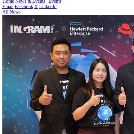
Home
News & Events
Events
Email
Facebook
X
LinkedIn
All News