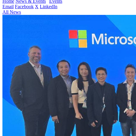
Home
News & Events
Events
Email
Facebook
X
LinkedIn
All News