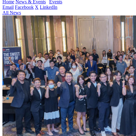
Home
News & Events
Events
Email
Facebook
X
LinkedIn
All News