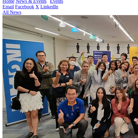
Home
News & Events
Events
Email
Facebook
X
LinkedIn
All News