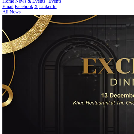
Home
News & Events
Events
Email
Facebook
X
LinkedIn
All News