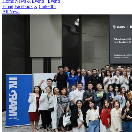
Home
News & Events
Events
Email
Facebook
X
LinkedIn
All News