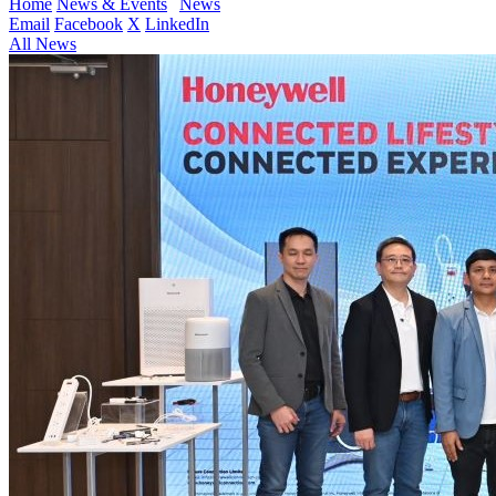
Home
News & Events
News
Email
Facebook
X
LinkedIn
All News