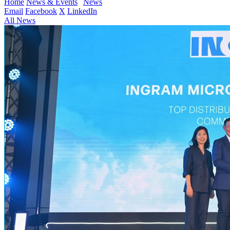
Home
News & Events
News
Email
Facebook
X
LinkedIn
All News