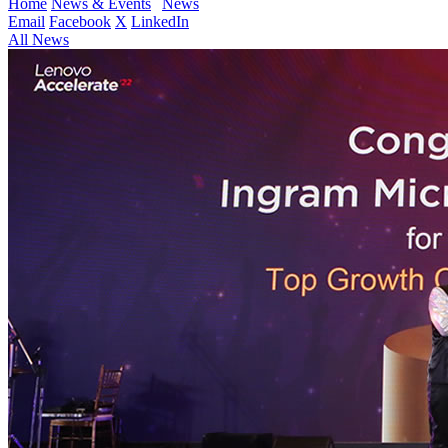
Home
News & Events
News
Email
Facebook
X
LinkedIn
All News