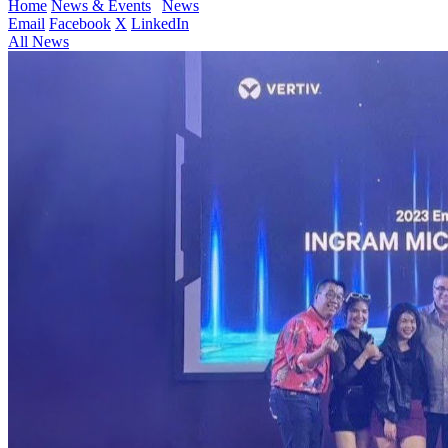
Home
News & Events
News
Email
Facebook
X
LinkedIn
All News